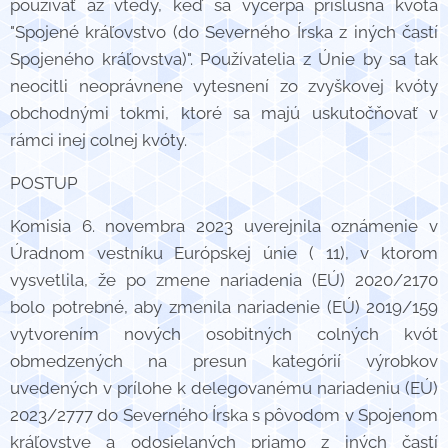
používať až vtedy, keď sa vyčerpá príslušná kvóta
"Spojené kráľovstvo (do Severného Írska z iných častí
Spojeného kráľovstva)". Používatelia z Únie by sa tak
neocitli neoprávnene vytesnení zo zvyškovej kvóty
obchodnými tokmi, ktoré sa majú uskutočňovať v
rámci inej colnej kvóty.
POSTUP
Komisia 6. novembra 2023 uverejnila oznámenie v
Úradnom vestníku Európskej únie ( 11), v ktorom
vysvetlila, že po zmene nariadenia (EÚ) 2020/2170
bolo potrebné, aby zmenila nariadenie (EÚ) 2019/159
vytvorením nových osobitných colných kvót
obmedzených na presun kategórií výrobkov
uvedených v prílohe k delegovanému nariadeniu (EÚ)
2023/2777 do Severného Írska s pôvodom v Spojenom
kráľovstve a odosielaných priamo z iných častí