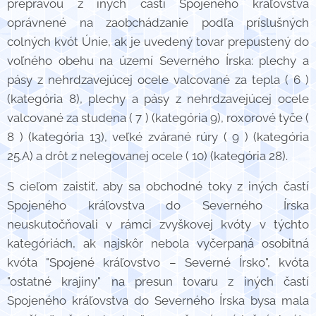
prepravou z iných častí Spojeného kráľovstva
oprávnené na zaobchádzanie podľa príslušných
colných kvót Únie, ak je uvedený tovar prepustený do
voľného obehu na území Severného Írska: plechy a
pásy z nehrdzavejúcej ocele valcované za tepla ( 6 )
(kategória 8), plechy a pásy z nehrdzavejúcej ocele
valcované za studena ( 7 ) (kategória 9), roxorové tyče (
8 ) (kategória 13), veľké zvárané rúry ( 9 ) (kategória
25.A) a drôt z nelegovanej ocele ( 10) (kategória 28).
S cieľom zaistiť, aby sa obchodné toky z iných častí
Spojeného kráľovstva do Severného Írska
neuskutočňovali v rámci zvyškovej kvóty v týchto
kategóriách, ak najskôr nebola vyčerpaná osobitná
kvóta "Spojené kráľovstvo – Severné Írsko", kvóta
"ostatné krajiny" na presun tovaru z iných častí
Spojeného kráľovstva do Severného Írska bysa mala