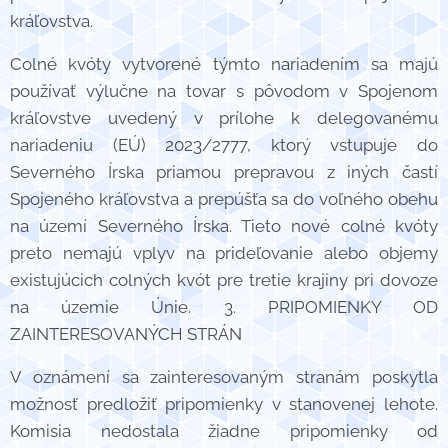
kráľovstva.
Colné kvóty vytvorené týmto nariadením sa majú
používať výlučne na tovar s pôvodom v Spojenom
kráľovstve uvedený v prílohe k delegovanému
nariadeniu (EÚ) 2023/2777, ktorý vstupuje do
Severného Írska priamou prepravou z iných častí
Spojeného kráľovstva a prepúšťa sa do voľného obehu
na území Severného Írska. Tieto nové colné kvóty
preto nemajú vplyv na prideľovanie alebo objemy
existujúcich colných kvót pre tretie krajiny pri dovoze
na územie Únie. 3. PRIPOMIENKY OD
ZAINTERESOVANÝCH STRÁN
V oznámení sa zainteresovaným stranám poskytla
možnosť predložiť pripomienky v stanovenej lehote.
Komisia nedostala žiadne pripomienky od