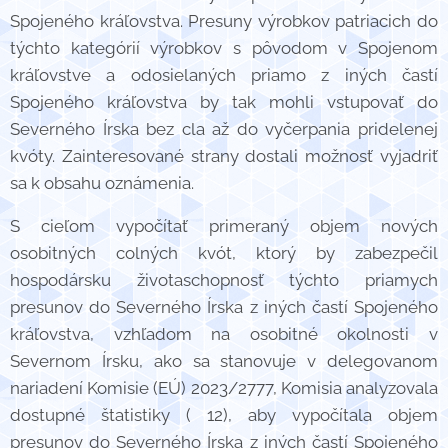
Spojeného kráľovstva. Presuny výrobkov patriacich do
týchto kategórií výrobkov s pôvodom v Spojenom
kráľovstve a odosielaných priamo z iných častí
Spojeného kráľovstva by tak mohli vstupovať do
Severného Írska bez cla až do vyčerpania pridelenej
kvóty. Zainteresované strany dostali možnosť vyjadriť
sa k obsahu oznámenia.
S cieľom vypočítať primeraný objem nových
osobitných colných kvót, ktorý by zabezpečil
hospodársku životaschopnosť týchto priamych
presunov do Severného Írska z iných častí Spojeného
kráľovstva, vzhľadom na osobitné okolnosti v
Severnom Írsku, ako sa stanovuje v delegovanom
nariadení Komisie (EÚ) 2023/2777, Komisia analyzovala
dostupné štatistiky ( 12), aby vypočítala objem
presunov do Severného Írska z iných častí Spojeného