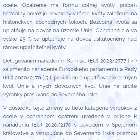
ocele. Opatrenie má formu colnej kvóty, pričom
bezcolný dovoz je povolený v rámci kvóty založenej na
historických obchodných tokoch. Bezcolná kvóta sa
uplatňuje na dovoz na územie Únie. Ochranné clo vo
výške 25 % sa uplatňuje na dovoz uskutočnený nad
rámec uplatniteľnej kvóty.
Delegovaním nariadením Komisie (EÚ) 2023/2777 ( 4 )
sa zmenilo nariadenie Európskeho parlamentu a Rady
(EÚ) 2020/2170 ( 5 ), pokiaľ ide o uplatňovanie colných
kvót Únie a iných dovozných kvót Únie na určité
výrobky presúvané do Severného Írska.
V dôsledku tejto zmeny sú tieto kategórie výrobkov z
ocele v ochrannom opatrení uvedené v prílohe k
nariadeniu (EÚ) 2020/2170 s pôvodom v Spojenom
kráľovstve a vstupujúce do Severného Írska priamou