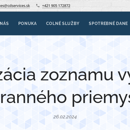
ces@cdservices.sk
+421 905 172872
 NÁS
PONUKA
COLNÉ SLUŽBY
SPOTREBNÉ DANE
zácia zoznamu 
ranného priemy
26.02.2024