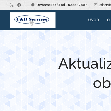
Otvorené PO-ŠT od 9:00 do 17:00 h.
cdservi
ÚVOD
O
Aktuali
ob