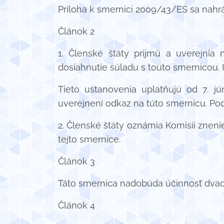
Príloha k smernici 2009/43/ES sa nahr
Článok 2
1. Členské štáty prijmú a uverejnia
dosiahnutie súladu s touto smernicou.
Tieto ustanovenia uplatňujú od 7. j
uverejnení odkaz na túto smernicu. Pod
2. Členské štáty oznámia Komisii zneni
tejto smernice.
Článok 3
Táto smernica nadobúda účinnosť dvad
Článok 4