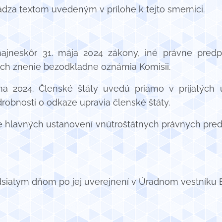
ádza textom uvedeným v prílohe k tejto smernici.
 najneskôr 31. mája 2024 zákony, iné právne pred
 Ich znenie bezodkladne oznámia Komisii.
úna 2024. Členské štáty uvedú priamo v prijatých
robnosti o odkaze upravia členské štáty.
e hlavných ustanovení vnútroštátnych právnych predp
siatym dňom po jej uverejnení v Úradnom vestníku E