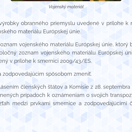
Vojenský materiál
výrobky obranného priemyslu uvedené v prílohe k n
kého materiálu Európskej únie.
zoznam vojenského materiálu Európskej únie, ktorý bo
poločný zoznam vojenského materiálu Európskej úni
ný v prílohe k smernici 2009/43/ES.
a zodpovedajúcim spôsobom zmeniť.
ásením členských štátov a Komisie z 28. septembra
odnených prípadoch k oznámeniam o svojich transpoz
zťah medzi prvkami smernice a zodpovedajúcimi č