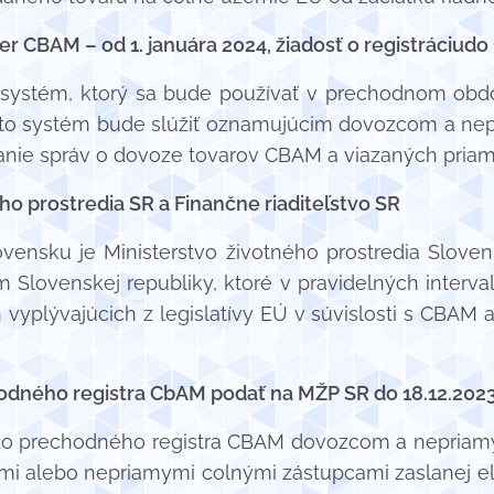
 CBAM – od 1. januára 2024, žiadosť o registráciudo 
 systém, ktorý sa bude používať v prechodnom obdo
Tento systém bude slúžiť oznamujúcim dovozcom a n
adanie správ o dovoze tovarov CBAM a viazaných pria
o prostredia SR a Finančne riaditeľstvo SR
ensku je Ministerstvo životného prostredia Sloven
m Slovenskej republiky, ktoré v pravidelných inter
 vyplývajúcich z legislatívy EÚ v súvislosti s CBAM
chodného registra CbAM podať na MŽP SR do 18.12.202
p do prechodného registra CBAM dovozcom a nepri
mi alebo nepriamymi colnými zástupcami zaslanej ele