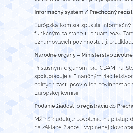
Informačný systém / Prechodný register
Európska komisia spustila informačný
funkčným sa stane 1. januára 2024. 
oznamovacích povinností, t. j. predkl
Národné orgány – Ministerstvo životnéh
Príslušným orgánom pre CBAM na Slov
spolupracuje s Finančným riaditeľstvo
colných zástupcov o ich povinnostiach
Európskej komisii.
Podanie žiadosti o registráciu do Pre
MŽP SR udeľuje povolenie na prístu
na základe žiadosti vyplnenej dovozca