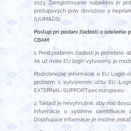
2023. Zaregistrovanie subjektov je po
prístupových práv dovozcov a nepriam
(UUM&DS).
Postup pri podaní žiadosti o udelenie
CBAM:
1. Pred podaním žiadosti je potrebné, 
Ak už máte EU login vytvorený, je možn
Podrobnejšie informácie o EU Login ob
problém s vytvorením účtu EU Login
EXTERNAL-SUPPORT@ec.europa.eu
2. Taktiež je nevyhnutné, aby mal dovo
Informácie o systéme identifikácie 
Doplňujúce informácie je možné získať