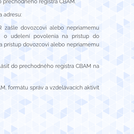
do prechodného registra CBAM.
a adresu:
SR zašle dovozcovi alebo nepriamemu
e o udelení povolenia na prístup do
na prístup dovozcovi alebo nepriamemu
hlásiť do prechodného registra CBAM na
 formátu správ a vzdelávacích aktivít