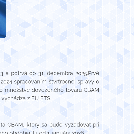
23 a potrvá do 31. decembra 2025.Prvé
u 2024 spracovaním štvrťročnej správy o
je o množstve dovezeného tovaru CBAM
o vychádza z EU ETS.
ta CBAM, ktorý sa bude vyžadovať pri
obdobia, t.j. od 1. januára 2026.