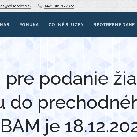
ces@cdservices.sk
+421 905 172872
 NÁS
PONUKA
COLNÉ SLUŽBY
SPOTREBNÉ DANE
 pre podanie žia
iu do prechodnéh
BAM je 18.12.20