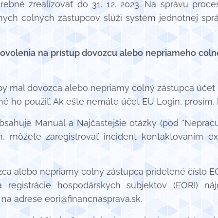
trebné zrealizovať do 31. 12. 2023. Na správu proc
ych colných zástupcov slúži systém jednotnej sprá
 povolenia na prístup dovozcu alebo nepriameho co
aby mal dovozca alebo nepriamy colný zástupca účet 
é ho použiť. Ak ešte nemáte účet EU Login, prosím, kl
sahuje Manuál a Najčastejšie otázky (pod "Nepracu
, môžete zaregistrovať incident kontaktovaním e
zca alebo nepriamy colný zástupca pridelené číslo EO
a registrácie hospodárskych subjektov (EORI) ná
 na adrese eori@financnasprava.sk.