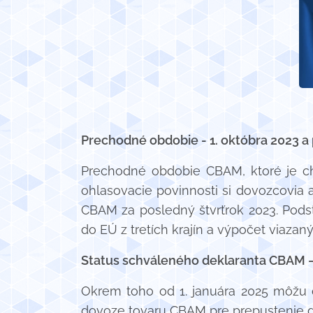
Prechodné obdobie - 1. októbra 2023 a
Prechodné obdobie CBAM, ktoré je cha
ohlasovacie povinnosti si dovozcovia a
CBAM za posledný štvrťrok 2023. Pod
do EÚ z tretích krajín a výpočet viaza
Status schváleného deklaranta CBAM – 
Okrem toho od 1. januára 2025 môžu 
dovoze tovaru CBAM pre prepustenie dan