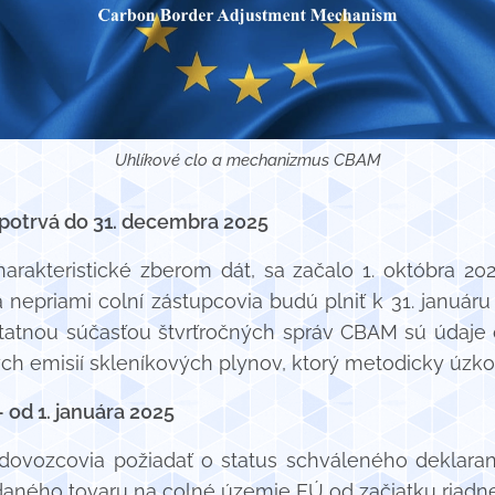
Uhlíkové clo a mechanizmus CBAM
 potrvá do 31. decembra 2025
rakteristické zberom dát, sa začalo 1. októbra 20
 nepriami colní zástupcovia budú plniť k 31. január
statnou súčasťou štvrťročných správ CBAM sú úda
ných emisií skleníkových plynov, ktorý metodicky úzk
od 1. januára 2025
dovozcovia požiadať o status schváleného deklaran
ého tovaru na colné územie EÚ od začiatku riadneho 