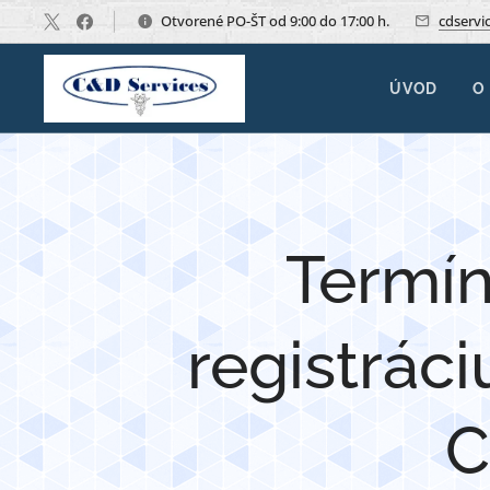
Otvorené PO-ŠT od 9:00 do 17:00 h.
cdservi
ÚVOD
O
Termín
registrác
C