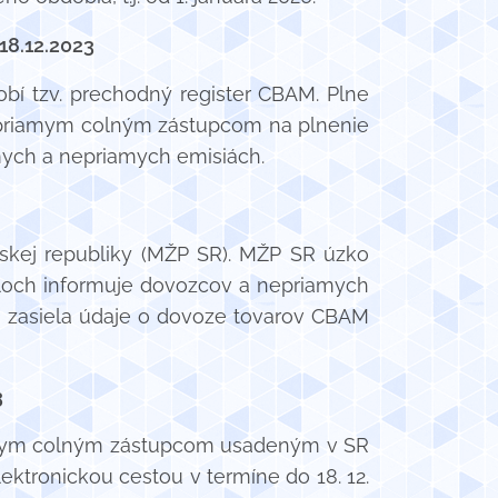
18.12.2023
bí tzv. prechodný register CBAM. Plne
epriamym colným zástupcom na plnenie
mych a nepriamych emisiách.
skej republiky (MŽP SR). MŽP SR úzko
valoch informuje dovozcov a nepriamych
 a zasiela údaje o dovoze tovarov CBAM
3
amym colným zástupcom usadeným v SR
ktronickou cestou v termíne do 18. 12.