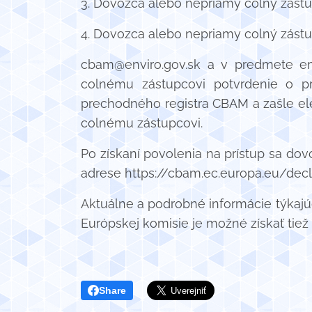
3. Dovozca alebo nepriamy colný zástu
4. Dovozca alebo nepriamy colný zástup
cbam@enviro.gov.sk a v predmete em
colnému zástupcovi potvrdenie o pr
prechodného registra CBAM a zašle el
colnému zástupcovi.
Po získaní povolenia na prístup sa do
adrese https://cbam.ec.europa.eu/decl
Aktuálne a podrobné informácie týkaj
Európskej komisie je možné získať tiež
Share