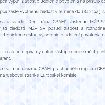
pca vyplní žiadosť o udelenie povolenia na prístup 
ca zašle vyplnenú žiadosť v termíne do 18.12.2023 n
ailu uvedie "Registrácia CBAM". Následne MŽP 
ijatí žiadosti. MŽP SR posúdi žiadosť a rozhodn
ektronickou cestou vyjadrenie o udelení povolenia 
vozca alebo nepriamy colný zástupca bude môcť pri
arant.
úce sa mechanizmu CBAM, prechodného registra CBAM,
 na webovej stránke Európskej komisie.