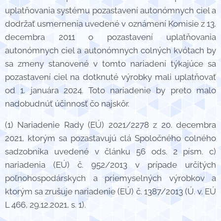
uplatňovania systému pozastavení autonómnych ciel a
dodržať usmernenia uvedené v oznámení Komisie z 13.
decembra 2011 o pozastavení uplatňovania
autonómnych ciel a autonómnych colných kvótach by
sa zmeny stanovené v tomto nariadení týkajúce sa
pozastavení ciel na dotknuté výrobky mali uplatňovať
od 1. januára 2024. Toto nariadenie by preto malo
nadobudnúť účinnosť čo najskôr.
(1) Nariadenie Rady (EÚ) 2021/2278 z 20. decembra
2021, ktorým sa pozastavujú clá Spoločného colného
sadzobníka uvedené v článku 56 ods. 2 písm. c)
nariadenia (EÚ) č. 952/2013 v prípade určitých
poľnohospodárskych a priemyselných výrobkov a
ktorým sa zrušuje nariadenie (EÚ) č. 1387/2013 (Ú. v. EÚ
L 466, 29.12.2021, s. 1).