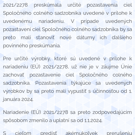
2021/2278 preskúmala určité pozastavenia ciel
Spoločného colného sadzobníka uvedené v prílohe k
uvedenému nariadeniu. V prípade uvedených
pozastavení ciel Spoločného colného sadzobníka by sa
preto mali stanoviť nové dátumy ich ďalšieho
povinného preskúmania.
Pre určité výrobky, ktoré sú uvedené v prílohe k
nariadeniu (EÚ) 2021/2278, už nie je v záujme Únie
zachovať pozastavenie ciel Spoločného colného
sadzobníka. Pozastavenia týkajúce sa uvedených
výrobkov by sa preto mali vypustiť s účinnosťou od 1.
januára 2024.
Nariadenie (EÚ) 2021/2278 sa preto zodpovedajúcim
spôsobom zmenilo a uplatní sa od 1.1.2024.
S cieľom predísť akémukoľvek prerušeniu