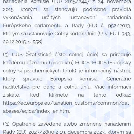
nariadenia Komisie (EÚ) 2015/2447 z 24. novembra
2015, ktorým sa stanovujú podrobné pravidlá
vykonávania určitých ustanovení nariadenia
Európskeho parlamentu a Rady (EÚ) č. 952/2013,
ktorým sa ustanovuje Colný kódex Únie (Ú. v. EÚ L 343,
29.12.2015, s. 558).
(5) CUS (Štatistické číslo colnej únie) sa priraďuje
každému záznamu (produktu) ECICS. ECICS (Európsky
colný súpis chemických látok) je informačný nástroj,
ktorý spravuje Európska komisia, Generálne
riaditeľstvo pre dane a colnú úniu. Viac informácií
získate, keď kliknete na tento odkaz:
https://ec.europa.eu/taxation_customs/common/dat
abases/ecics/index_en.htm.
(*1) Opatrenie zavedené alebo zmenené nariadením
Rady (EÚ) 2023/2890 z 19. decembra 2023, ktorým sa