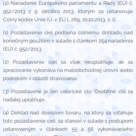
(2) Nariadenie Európskeho parlamentu a Rady (EÚ) č.
952/2013 z 9. októbra 2013, ktorým sa ustanovuje
Colný kódex Únie (Ú. v. EÚ L 269, 10.10.2013, s. 1).
(1) Pozastavenie ciel podlieha colnému dohľadu nad
konečným použitím v súlade s článkom 254 nariadenia
(EÚ) č. 952/2013.
(2) Pozastavenie ciel sa však neuplatňuje, ak sa
spracovanie vykonáva na maloobchodnej úrovni alebo
podnikom v oblasti stravovania.
(3) Pozastavené je len valorické clo. Osobitné clo sa
naďalej uplatňuje.
(4) Dohľad nad dovozom tovaru, na ktorý sa vzťahuje
toto pozastavenie ciel, sa stanoví v súlade s postupom
ustanoveným v článkoch 55 a 56 vykonávacieho