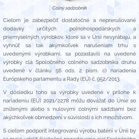
Colný sadzobník
Cieľom je zabezpečiť dostatočné a neprerušované
dodávky určitých poľnohospodárskych a
priemyselných výrobkov, ktoré sa v Únii nevyrábajú, a
vyhnúť sa tak akýmkoľvek narušeniam trhu s
uvedenými výrobkami, sa pozastavili na uvedené
výrobky clá Spoločného colného sadzobníka druhu
uvedené v článku 56 ods. 2 písm. c) nariadenia
Európskeho parlamentu a Rady (EÚ) č. 952/2013.
V dôsledku toho sa výrobky uvedené v prílohe k
nariadeniu (EÚ) 2021/2278 môžu dovážať do Únie so
zníženými alebo s nulovými colnými sadzbami bez
akýchkoľvek obmedzení v súvislosti s ich množstvom.
S cieľom podporiť integrovanú výrobu batérií v Únii by