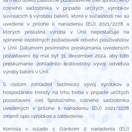
sa malo udeliť čiastočné pozastavenie ciel Spoločného
colného sadzobníka v prípade určitých výrobkov
súvisiacich s výrobou batérií, ktoré v súčasnosti nie sú
uvedené v prílohe k nariadeniu (EÚ) 2021/2278 a
ktorých príslušná výroba v Únii nepostačuje na
splnenie osobitných požiadaviek odvetví používateľov
v Únii. Dátumom povinného preskúmania uvedených
pozastavení by mal byť 31. december 2024, aby toto
preskúmanie zohľadnilo krátkodobý vývoj odvetvia
výroby batérií v Únii.
S cieľom zohľadniť technický vývoj výrobkov a
hospodárske trendy na trhu treba v prípade určitých
pozastavení ciel Spoločného colného sadzobníka
uvedených v prílohe k nariadeniu (EÚ) 2021/2278
zmeniť opis výrobkov a zatriedenie.
Komisia v súlade s článkom 2 nariadenia (EÚ)