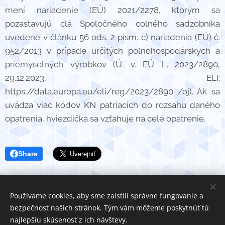
mení nariadenie (EÚ) 2021/2278, ktorým sa
pozastavujú clá Spoločného colného sadzobníka
uvedené v článku 56 ods. 2 písm. c) nariadenia (EÚ) č.
952/2013 v prípade určitých poľnohospodárskych a
priemyselných výrobkov (Ú. v. EÚ L, 2023/2890,
29.12.2023, ELI:
https://data.europa.eu/eli/reg/2023/2890 /oj). Ak sa
uvádza viac kódov KN patriacich do rozsahu daného
opatrenia, hviezdička sa vzťahuje na celé opatrenie.
Share
Používame cookies, aby sme zaistili správne fungovanie a
bezpečnosť našich stránok. Tým vám môžeme poskytnúť tú
najlepšiu skúsenosť z ich návštevy.
C&D Services TM All rights reserved