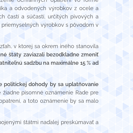
iníka a odvodených výrobkov z ocele a
h častí a súčastí, určitých pivových a
ch priemyselných výrobkov s pôvodom v
zťah, v ktorej sa okrem iného stanovila
né štáty zaviazali bezodkladne zmeniť
platniteľnú sadzbu na maximálne 15 % ad
 politickej dohody by sa uplatňovanie
né žiadne písomné oznámenie Rade pre
opatrení, a toto oznámenie by sa malo
pojenými štátmi naďalej preskúmavať a