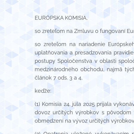
EURÓPSKA KOMISIA,
so zreteľom na Zmluvu o fungovaní Eur
so zreteľom na nariadenie Európske
uplatňovania a presadzovania pravidi
postupy Spoločenstva v oblasti spoloč
medzinárodného obchodu, najmä tých, 
článok 7 ods. 3 a 4,
keďže:
(1) Komisia 24. júla 2025 prijala vyko
dovoz určitých výrobkov s pôvodom v 
obmedzení na vývoz určitých výrobkov 
(2) Opatrenia uložené vykonávacím 