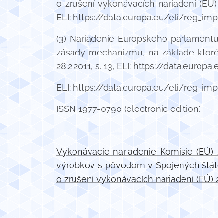
o zrušení vykonávacích nariadení (EÚ)
ELI: https://data.europa.eu/eli/reg_im
(3) Nariadenie Európskeho parlamentu 
zásady mechanizmu, na základe ktoréh
28.2.2011, s. 13, ELI: https://data.europ
ELI: https://data.europa.eu/eli/reg_im
ISSN 1977-0790 (electronic edition)
Vykonávacie nariadenie Komisie (EÚ) 
výrobkov s pôvodom v Spojených štát
o zrušení vykonávacích nariadení (EÚ)