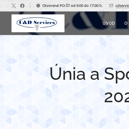
Otvorené PO-ŠT od 9:00 do 17:00 h.
cdservi
ÚVOD
O
Únia a Spo
20