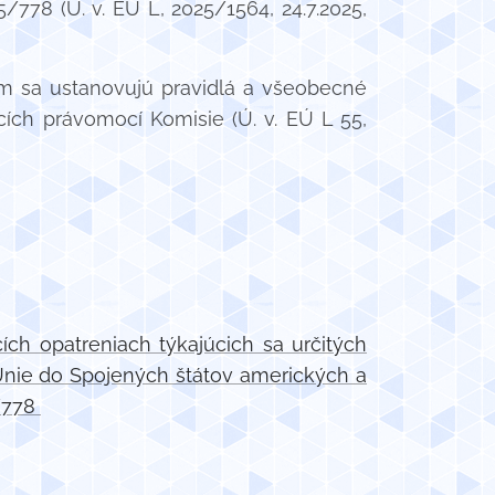
778 (Ú. v. EÚ L, 2025/1564, 24.7.2025,
rým sa ustanovujú pravidlá a všeobecné
ích právomocí Komisie (Ú. v. EÚ L 55,
ch opatreniach týkajúcich sa určitých
nie do Spojených štátov amerických a
5/778