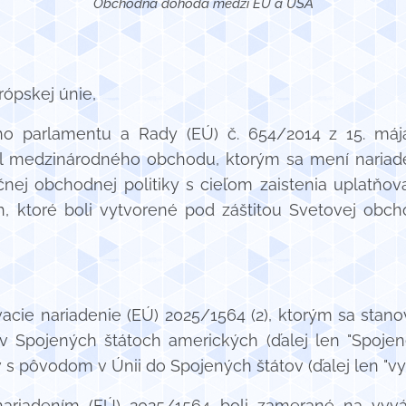
Obchodná dohoda medzi EÚ a USA
ópskej únie,
ho parlamentu a Rady (EÚ) č. 654/2014 z 15. má
el medzinárodného obchodu, ktorým sa mení nariad
nej obchodnej politiky s cieľom zaistenia uplatňov
ktoré boli vytvorené pod záštitou Svetovej obcho
návacie nariadenie (EÚ) 2025/1564 (2), ktorým sa sta
Spojených štátoch amerických (ďalej len "Spojené
s pôvodom v Únii do Spojených štátov (ďalej len "vyr
nariadením (EÚ) 2025/1564 boli zamerané na vyv