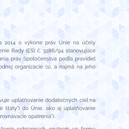
ja 2014 o výkone práv Únie na účely
enie Rady (ES) č. 3286/94 stanovujúce
ania práv Spoločenstva podľa pravidiel
dnej organizácie (1), a najmä na jeho
novuje uplatňovanie dodatočných ciel na
 štáty") do Únie, ako aj uplatňovanie
ovnávacie opatrenia").
áženie ochranných opatrení vo forme