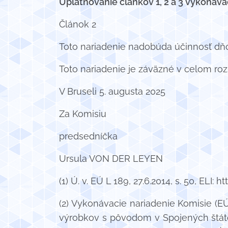
Uplatňovanie článkov 1, 2 a 3 vykonávac
Článok 2
Toto nariadenie nadobúda účinnosť dň
Toto nariadenie je záväzné v celom roz
V Bruseli 5. augusta 2025
Za Komisiu
predsedníčka
Ursula VON DER LEYEN
(1) Ú. v. EÚ L 189, 27.6.2014, s. 50, ELI
(2) Vykonávacie nariadenie Komisie (E
výrobkov s pôvodom v Spojených štát