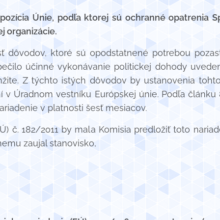
pozícia Únie, podľa ktorej sú ochranné opatrenia S
 organizácie.
sť dôvodov, ktoré sú opodstatnené potrebou pozas
pečilo účinné vykonávanie politickej dohody uvede
mžite. Z týchto istých dôvodov by ustanovenia toht
 v Úradnom vestníku Európskej únie. Podľa článku
nariadenie v platnosti šesť mesiacov.
Ú) č. 182/2011 by mala Komisia predložiť toto nariade
emu zaujal stanovisko,