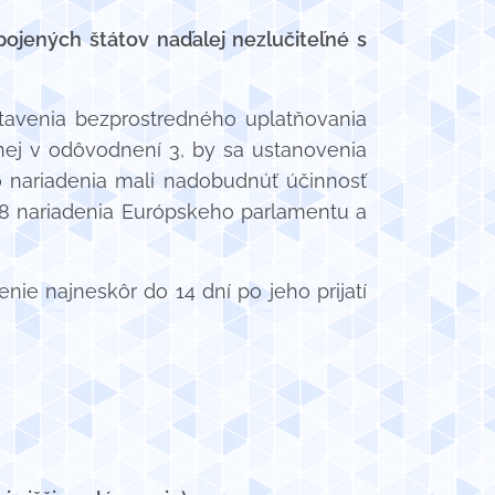
pojených štátov naďalej nezlučiteľné s
tavenia bezprostredného uplatňovania
nej v odôvodnení 3, by sa ustanovenia
o nariadenia mali nadobudnúť účinnosť
 8 nariadenia Európskeho parlamentu a
nie najneskôr do 14 dní po jeho prijatí