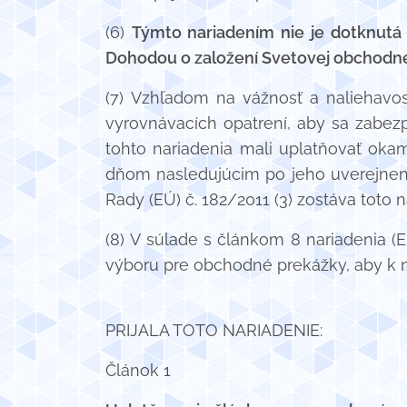
(6)
Týmto nariadením nie je dotknutá 
Dohodou o založení Svetovej obchodnej
(7) Vzhľadom na vážnosť a naliehavo
vyrovnávacích opatrení, aby sa zabez
tohto nariadenia mali uplatňovať oka
dňom nasledujúcim po jeho uverejnení
Rady (EÚ) č. 182/2011 (3) zostáva toto 
(8) V súlade s článkom 8 nariadenia (E
výboru pre obchodné prekážky, aby k n
PRIJALA TOTO NARIADENIE:
Článok 1