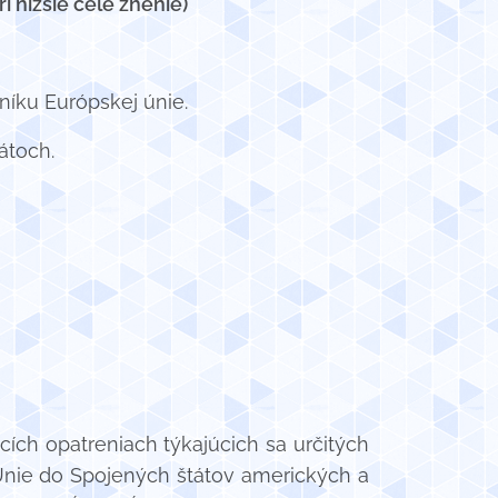
 nižšie celé znenie)
íku Európskej únie.
átoch.
ích opatreniach týkajúcich sa určitých
nie do Spojených štátov amerických a