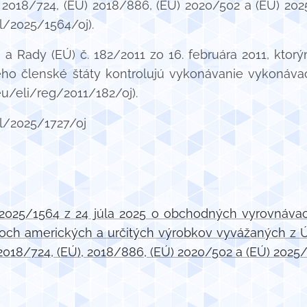
 2018/724, (EÚ) 2018/886, (EÚ) 2020/502 a (EÚ) 2025/
pl/2025/1564/oj).
a Rady (EÚ) č. 182/2011 zo 16. februára 2011, kto
o členské štáty kontrolujú vykonávanie vykonávac
a.eu/eli/reg/2011/182/oj).
pl/2025/1727/oj
2025/1564 z 24 júla 2025 o obchodných vyrovnávací
och amerických a určitých výrobkov vyvážaných z Ú
 2018/724, (EÚ), 2018/886, (EÚ) 2020/502 a (EÚ) 202