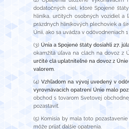
dodatočných ciel, ktoré Spojené štát
hliníka, určitých osobných vozidiel a
prázdnych hliníkových plechoviek a š
Únii, ako sa uvádza v odôvodneniach 1
(3)
Únia a Spojené štáty dosiahli 27. jú
okamžitá úľava na clách na dovoz z 
určité clá uplatniteľné na dovoz z Ún
valorem
.
(4)
Vzhľadom na vývoj uvedený v odôvo
vyrovnávacích opatrení Únie malo poza
obchod s tovarom Svetovej obchodnej 
pozastaviť.
(5) Komisia by mala toto pozastaveni
môže prijať ďalšie opatrenia.