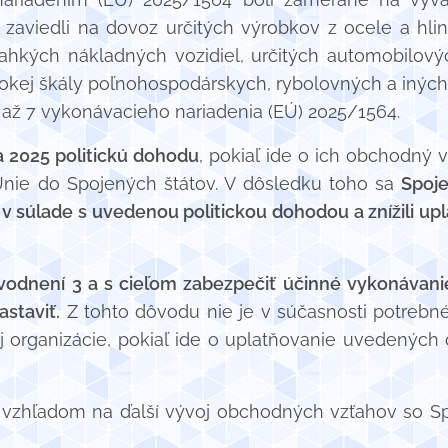
y zaviedli na dovoz určitých výrobkov z ocele a hl
 ľahkých nákladných vozidiel, určitých automobilovýc
irokej škály poľnohospodárskych, rybolovných a iný
 až 7 vykonávacieho nariadenia (EÚ) 2025/1564.
la 2025 politickú dohodu
, pokiaľ ide o ich obchodný v
Únie do Spojených štátov. V dôsledku toho sa
Spoje
ie v súlade s uvedenou politickou dohodou a
znížili u
dnení 3 a s cieľom zabezpečiť účinné vykonávanie
staviť.
Z tohto dôvodu nie je v súčasnosti potreb
organizácie, pokiaľ ide o uplatňovanie uvedených 
e vzhľadom na ďalší vývoj obchodných vzťahov so S