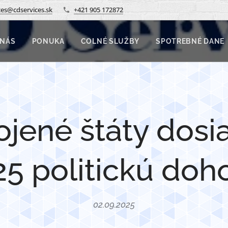
ces@cdservices.sk
+421 905 172872
 NÁS
PONUKA
COLNÉ SLUŽBY
SPOTREBNÉ DANE
jené štáty dosiah
25 politickú doh
02.09.2025