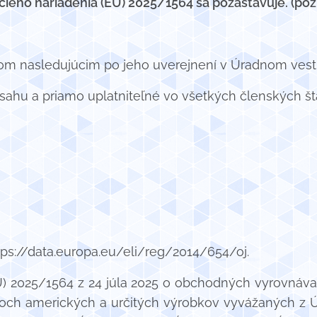
ieho nariadenia (EÚ) 2025/1564 sa pozastavuje. (pozri
om nasledujúcim po jeho uverejnení v Úradnom vestn
sahu a priamo uplatniteľné vo všetkých členských št
: https://data.europa.eu/eli/reg/2014/654/oj.
Ú) 2025/1564 z 24 júla 2025 o obchodných vyrovnávac
och amerických a určitých výrobkov vyvážaných z Ú