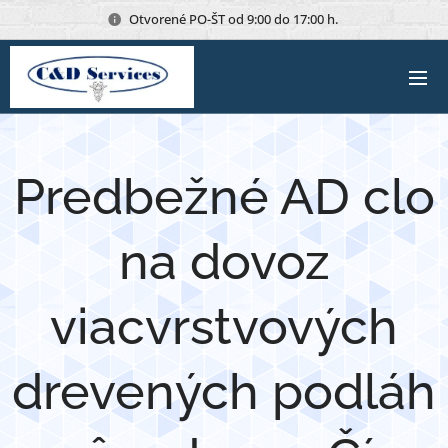
Otvorené PO-ŠT od 9:00 do 17:00 h.
Predbežné AD clo
na dovoz
viacvrstvových
drevených podláh