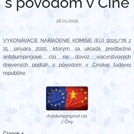
s pôvodom v Číne
18.01.2025
VYKONÁVACIE NARIADENIE KOMISIE (EÚ) 2025/78 z
15. januára 2025, ktorým sa ukladá predbežné
antidumpingové clo na dovoz viacvrstvových
drevených podláh s pôvodom v Čínskej ľudovej
republike.
Antidumpingové clo
z Číny
Článok 4