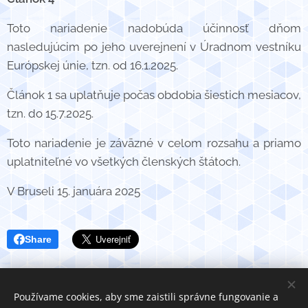
Toto nariadenie nadobúda účinnosť dňom
nasledujúcim po jeho uverejnení v Úradnom vestníku
Európskej únie, tzn. od 16.1.2025.
Článok 1 sa uplatňuje počas obdobia šiestich mesiacov,
tzn. do 15.7.2025.
Toto nariadenie je záväzné v celom rozsahu a priamo
uplatniteľné vo všetkých členských štátoch.
V Bruseli 15. januára 2025
Share
Používame cookies, aby sme zaistili správne fungovanie a