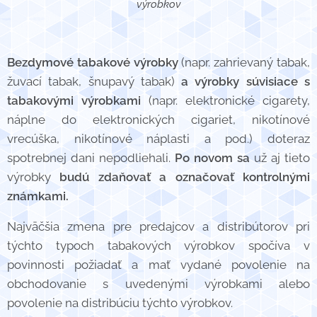
výrobkov
Bezdymové tabakové výrobky
(napr. zahrievaný tabak,
žuvací tabak, šnupavý tabak)
a výrobky súvisiace s
tabakovými výrobkami
(napr. elektronické cigarety,
náplne do elektronických cigariet, nikotínové
vrecúška, nikotínové náplasti a pod.) doteraz
spotrebnej dani nepodliehali.
Po novom sa
už aj tieto
výrobky
budú zdaňovať a označovať kontrolnými
známkami.
Najväčšia zmena pre predajcov a distribútorov pri
týchto typoch tabakových výrobkov spočíva v
povinnosti požiadať a mať vydané povolenie na
obchodovanie s uvedenými výrobkami alebo
povolenie na distribúciu týchto výrobkov.