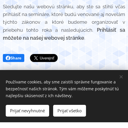
Sledujte našu webovú stránku, aby ste sa stihli včas
prihlásiť na semináre, ktoré budú venované aj novelám
týchto zákonov a ktoré budeme organizovať v
Prihlásiť sa
priebehu tohto roka a nasledujúcich.
môžete na našej webovej stránke
.
Share
Používame cookies, aby sme zaistili správne fungovanie a
bezpečnosť našich stránok. Tým vám môžeme poskytnúť tú
najlepšiu skúsenosť z ich návštevy.
C&D Services TM All rights reserved
https://www.povod.sk
Ochrana osobných údajov
Prijať nevyhnutné
Prijať všetko
Vytvorené službou
Webnode
Cookies
https://www.povod.sk google-site-