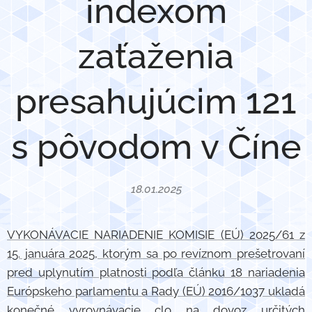
indexom
zaťaženia
presahujúcim 121
s pôvodom v Číne
18.01.2025
VYKONÁVACIE NARIADENIE KOMISIE (EÚ) 2025/61 z
15. januára 2025, ktorým sa po revíznom prešetrovaní
pred uplynutím platnosti podľa článku 18 nariadenia
Európskeho parlamentu a Rady (EÚ) 2016/1037 ukladá
konečné vyrovnávacie clo na dovoz určitých