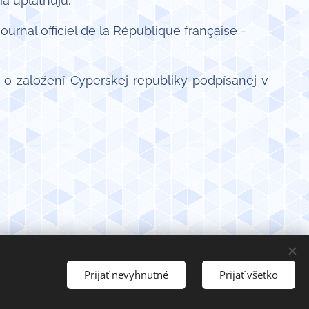
a uplatňujú:
nal officiel de la République française -
o založení Cyperskej republiky podpísanej v
Prijať nevyhnutné
Prijať všetko
jov
Vytvorené službou
Webnode
Cookies