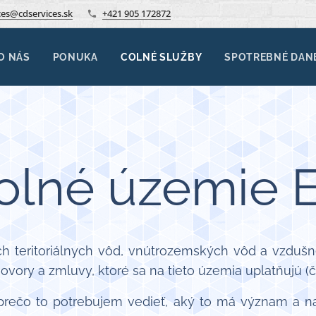
ces@cdservices.sk
+421 905 172872
O NÁS
PONUKA
COLNÉ SLUŽBY
SPOTREBNÉ DAN
olné územie 
ch teritoriálnych vôd, vnútrozemských vôd a vzduš
vory a zmluvy, ktoré sa na tieto územia uplatňujú (
A prečo to potrebujem vedieť, aký to má význam a 