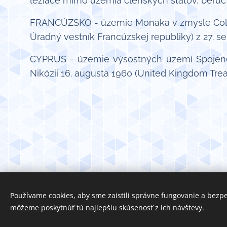
ležiace mimo územia členských štátov, berúc 
FRANCÚZSKO - územie Monaka v zmysle Colného
Úradný vestník Francúzskej republiky) z 27. s
CYPRUS - územie výsostných území Spojeného
Nikózii 16. augusta 1960 (United Kingdom Trea
Používame cookies, aby sme zaistili správne fungovanie a bezp
môžeme poskytnúť tú najlepšiu skúsenosť z ich návštevy.
C&D Services TM All rights r