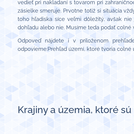
vedieť pri nakladaní s tovarom pri zahraničnoo
zásielke smeruje. Prvotne totiž si situácia vžd
toho hľadiska síce veľmi dôležitý, avšak ni
dohľadu alebo nie. Musíme teda podať colné v
Odpoveď nájdete i v priloženom prehľade
odpovieme:Prehľad území, ktoré tvoria colné
Krajiny a územia, ktoré s