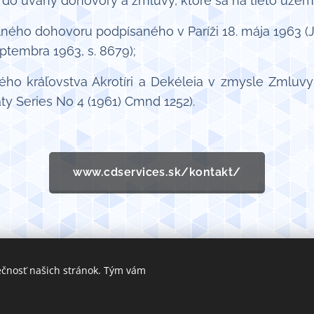
do úvahy dohovory a zmluvy, ktoré sa na tieto územi
 dohovoru podpísaného v Paríži 18. mája 1963 (Jour
eptembra 1963, s. 8679);
 kráľovstva Akrotíri a Dekéleia v zmysle Zmluvy 
ty Series No 4 (1961) Cmnd 1252).
www.cdservices.sk/kontakt/
ečnosť našich stránok. Tým vám
eserved
https://www.povod.sk
Ochrana osobných úda