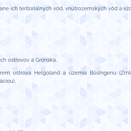
tane ich teritoriálnych vôd, vnútrozemských vôd a vz
ch ostrovov a Grónska,
rem ostrova Helgoland a územia Büsingenu (Zm
ciou),