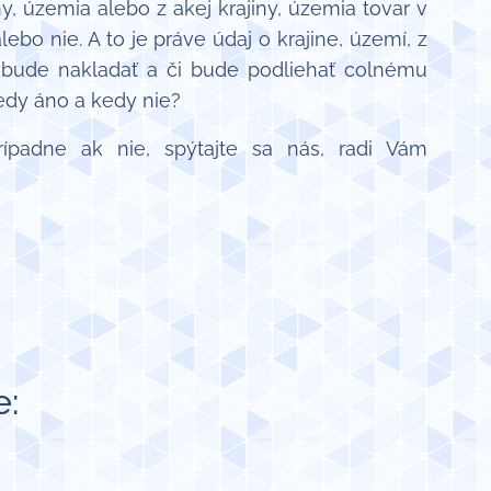
ny, územia alebo z akej krajiny, územia tovar v
lebo nie. A to je práve údaj o krajine, území, z
om bude nakladať a či bude podliehať colnému
edy áno a kedy nie?
ípadne ak nie, spýtajte sa nás, radi Vám
e: