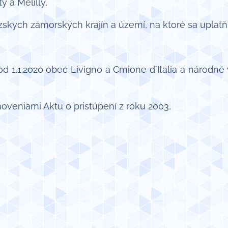
 a Melilly,
skych zámorských krajín a území, na ktoré sa uplatňu
d 1.1.2020 obec Livigno a Cmione d´Italia a národné
noveniami Aktu o pristúpení z roku 2003,