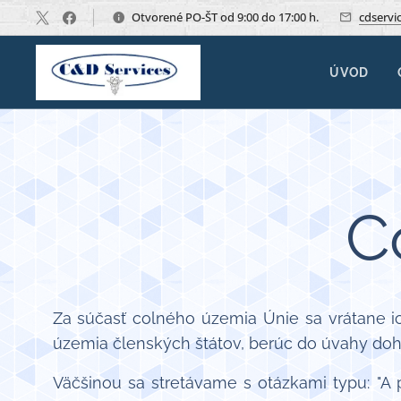
Otvorené PO-ŠT od 9:00 do 17:00 h.
cdservi
ÚVOD
C
Za súčasť colného územia Únie sa vrátane i
územia členských štátov, berúc do úvahy doho
Väčšinou sa stretávame s otázkami typu: "