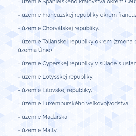
- územie Španielskeho kráľovstva okrem Ceuty
- územie Francúzskej republiky okrem francúz
- územie Chorvátskej republiky,
- územie Talianskej republiky okrem (zmena o
územia Únie)
- územie Cyperskej republiky v súlade s usta
- územie Lotyšskej republiky,
- územie Litovskej republiky,
- územie Luxemburského veľkovojvodstva,
- územie Maďarska,
- územie Malty,