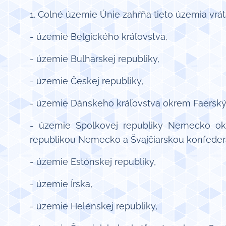
1. Colné územie Únie zahŕňa tieto územia vrá
- územie Belgického kráľovstva,
- územie Bulharskej republiky,
- územie Českej republiky,
- územie Dánskeho kráľovstva okrem Faerský
- územie Spolkovej republiky Nemecko ok
republikou Nemecko a Švajčiarskou konfederá
- územie Estónskej republiky,
- územie Írska,
- územie Helénskej republiky,