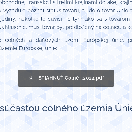
bchodnej transakcií s tretími krajinami do akej kraji
y vyžaduje poznať status tovaru, či ide o tovar Únie a
e jediný, nakoľko to súvisí i s tým ako sa s tovar
yhlásenie, musí tovar byť predložený na colnicu a k
 colných a daňových území Európskej únie, pr
 územie Európskej únie:
STIAHNUŤ Colné...2024.pdf
ú súčasťou colného územia Úni