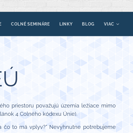
E
COLNÉ SEMINÁRE
LINKY
BLOG
VIAC
EÚ
ného priestoru považujú územia ležiace mimo
článok 4 Colného kódexu Únie).
na čo to má vplyv?" Nevyhnutne potrebujeme